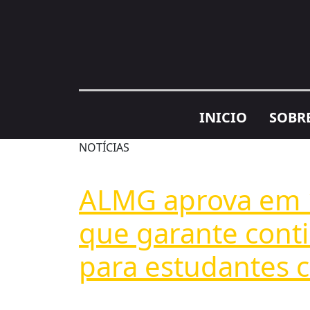
INICIO
SOBR
NOTÍCIAS
ALMG aprova em 1
que garante conti
para estudantes c