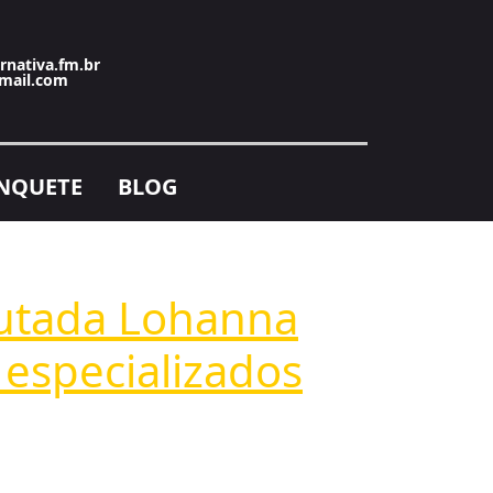
rnativa.fm.br
mail.com
NQUETE
BLOG
putada Lohanna
 especializados