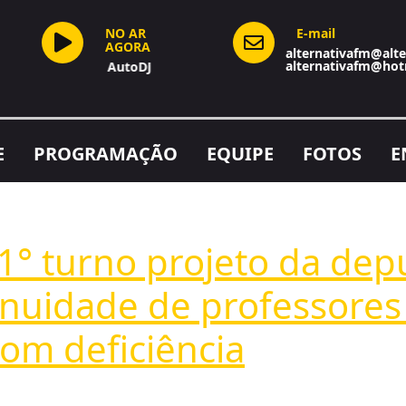
NO AR
E-mail
AGORA
alternativafm@alte
alternativafm@hot
AutoDJ
E
PROGRAMAÇÃO
EQUIPE
FOTOS
E
° turno projeto da de
nuidade de professores
om deficiência