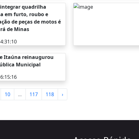
 integrar quadrilha
da em furto, roubo e
ação de peças de motos é
rá de Minas
4:31:10
de Itaúna reinaugurou
Pública Municipal
6:15:16
10
...
117
118
›