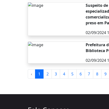
Suspeito de
especializa
comercializ
preso em Pa
02/09/2024 1
Prefeitura 
Biblioteca 
02/09/2024 1
‹
1
2
3
4
5
6
7
8
9