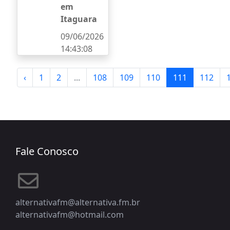
em
Itaguara
09/06/2026
14:43:08
‹
1
2
...
108
109
110
111
112
Fale Conosco
alternativafm@alternativa.fm.br
alternativafm@hotmail.com