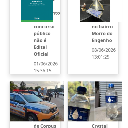
que
cerca de 1
documento
kg de
sobre
maconha
concurso
no bairro
público
Morro do
não é
Engenho
Edital
08/06/2026
Oficial
13:01:25
01/06/2026
15:36:15
PMRv lança
Anvisa
operação
determina
nas
recolhimen
estradas de
to de lote
Minas para
de água
o feriado
mineral
de Corpus
Crystal