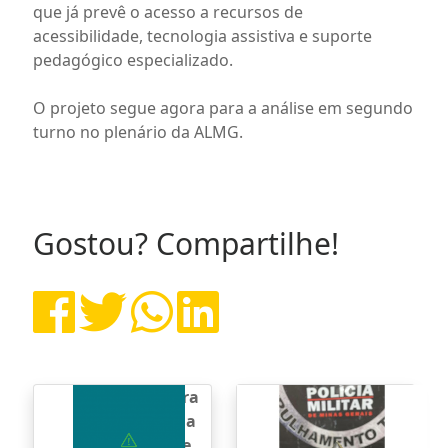
que já prevê o acesso a recursos de
acessibilidade, tecnologia assistiva e suporte
pedagógico especializado.
O projeto segue agora para a análise em segundo
turno no plenário da ALMG.
Gostou? Compartilhe!
Prefeitura
Polícia
de Itaúna
Militar
esclarece
apreende