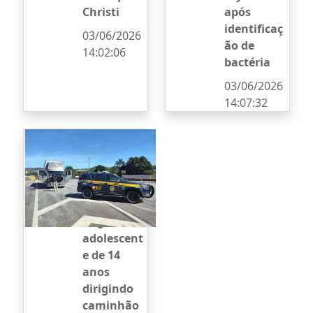
Christi
após
identificaç
03/06/2026
ão de
14:02:06
bactéria
03/06/2026
14:07:32
PRF
suspeita da
baixa
estatura do
motorista e
flagra
adolescent
e de 14
anos
dirigindo
caminhão