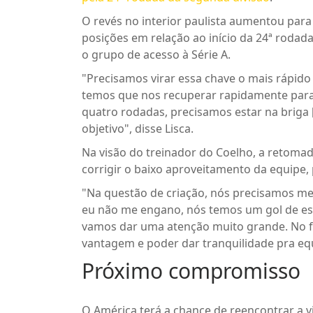
O revés no interior paulista aumentou para
posições em relação ao início da 24ª rodada
o grupo de acesso à Série A.
"Precisamos virar essa chave o mais rápido p
temos que nos recuperar rapidamente para e
quatro rodadas, precisamos estar na briga [
objetivo", disse Lisca.
Na visão do treinador do Coelho, a retomad
corrigir o baixo aproveitamento da equipe
"Na questão de criação, nós precisamos me
eu não me engano, nós temos um gol de esca
vamos dar uma atenção muito grande. No fu
vantagem e poder dar tranquilidade pra equi
Próximo compromisso
O América terá a chance de reencontrar a v