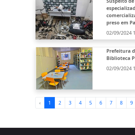
Suspeito de
especializa
comercializ
preso em P
02/09/2024 
Prefeitura 
Biblioteca 
02/09/2024 
‹
1
2
3
4
5
6
7
8
9