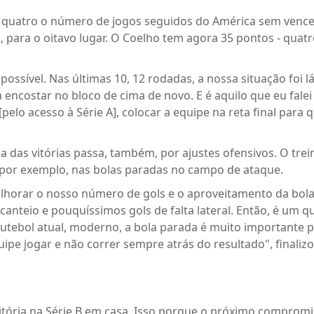
 quatro o número de jogos seguidos do América sem vencer 
, para o oitavo lugar. O Coelho tem agora 35 pontos - quat
ossível. Nas últimas 10, 12 rodadas, a nossa situação foi lá
ncostar no bloco de cima de novo. E é aquilo que eu falei
pelo acesso à Série A], colocar a equipe na reta final para
a das vitórias passa, também, por ajustes ofensivos. O trei
, por exemplo, nas bolas paradas no campo de ataque.
lhorar o nosso número de gols e o aproveitamento da bola
nteio e pouquíssimos gols de falta lateral. Então, é um q
tebol atual, moderno, a bola parada é muito importante p
pe jogar e não correr sempre atrás do resultado", finalizo
itória na Série B em casa. Isso porque o próximo compromi