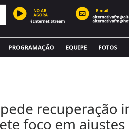
NO AR
E-mail
AGORA
alternativafm@alt
alternativafm@ho
Hi-Fi Internet Stream
PROGRAMAÇÃO
EQUIPE
FOTOS
a pede recuperação 
ete foco em ajustes