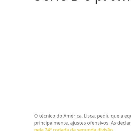
O técnico do América, Lisca, pediu que a e
principalmente, ajustes ofensivos. As decl
pela 24ª rodada da segunda divisão
.