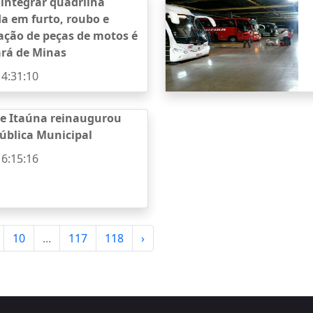
 integrar quadrilha
da em furto, roubo e
ação de peças de motos é
ará de Minas
14:31:10
de Itaúna reinaugurou
Pública Municipal
16:15:16
10
...
117
118
›