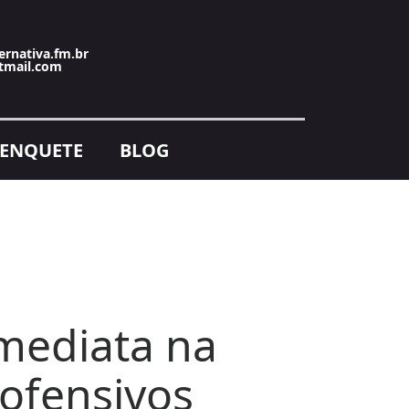
ernativa.fm.br
tmail.com
ENQUETE
BLOG
imediata na
 ofensivos