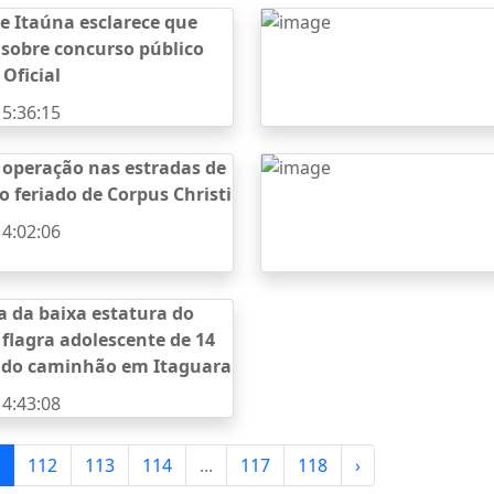
de Itaúna esclarece que
sobre concurso público
 Oficial
15:36:15
operação nas estradas de
o feriado de Corpus Christi
14:02:06
a da baixa estatura do
 flagra adolescente de 14
indo caminhão em Itaguara
14:43:08
112
113
114
...
117
118
›