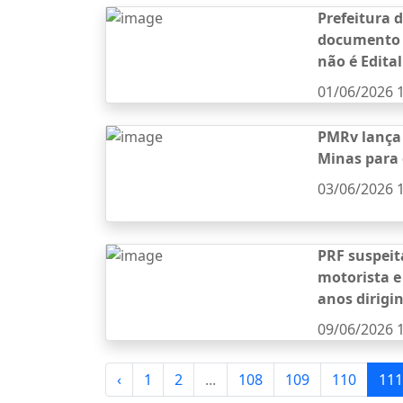
Prefeitura 
documento 
não é Edital
01/06/2026 
PMRv lança 
Minas para 
03/06/2026 
PRF suspeit
motorista e
anos dirig
09/06/2026 
‹
1
2
...
108
109
110
111