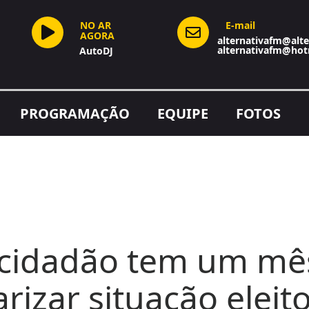
NO AR
E-mail
AGORA
alternativafm@alte
alternativafm@hot
AutoDJ
PROGRAMAÇÃO
EQUIPE
FOTOS
 cidadão tem um mês
arizar situação eleito