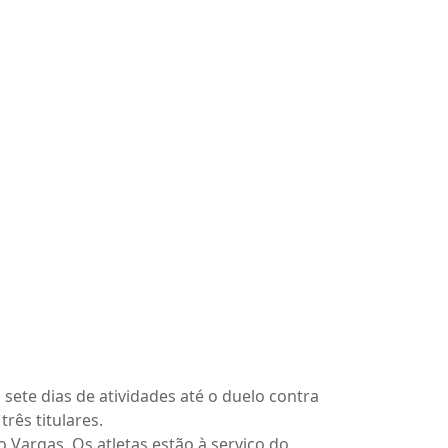
 sete dias de atividades até o duelo contra
três titulares.
 Vargas. Os atletas estão à serviço do