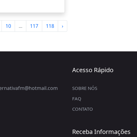
10
...
117
118
›
Acesso Rápido
lternativafm@hotmail.com
SOBRE NÓS
FAQ
CONTATO
Receba Informações