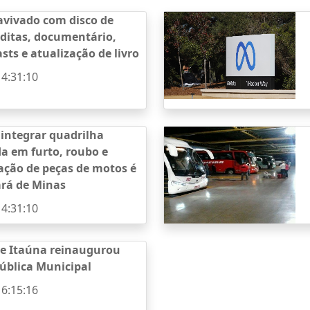
avivado com disco de
ditas, documentário,
sts e atualização de livro
14:31:10
 integrar quadrilha
da em furto, roubo e
ação de peças de motos é
ará de Minas
14:31:10
de Itaúna reinaugurou
Pública Municipal
16:15:16