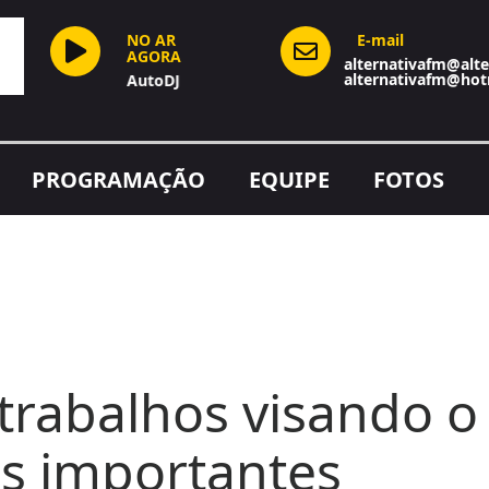
NO AR
E-mail
AGORA
alternativafm@alte
alternativafm@hot
AutoDJ
PROGRAMAÇÃO
EQUIPE
FOTOS
 trabalhos visando o
s importantes