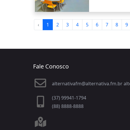
‹
1
2
3
4
5
6
7
8
9
Fale Conosco
alternativafm@alternativa.fm.br a
(37) 99941-1794
(88) 8888-8888