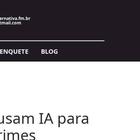
ernativa.fm.br
tmail.com
ENQUETE
BLOG
usam IA para
crimes