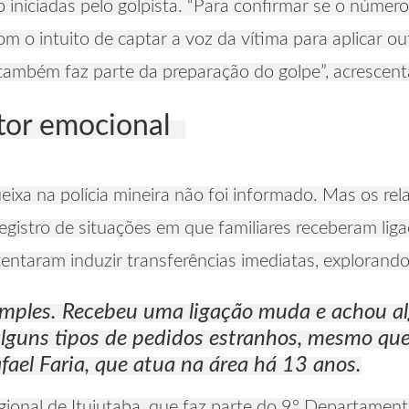
iniciadas pelo golpista. “Para confirmar se o número
om o intuito de captar a voz da vítima para aplicar ou
ambém faz parte da preparação do golpe”, acrescenta
tor emocional
ixa na polícia mineira não foi informado. Mas os re
egistro de situações em que familiares receberam li
tentaram induzir transferências imediatas, explorando
 simples. Recebeu uma ligação muda e achou al
alguns tipos de pedidos estranhos, mesmo qu
fael Faria, que atua na área há 13 anos.
egional de Ituiutaba, que faz parte do 9º Departame