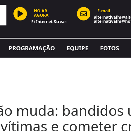
NO AR
E-mail
AGORA
alternativafm@alt
alternativafm@ho
Hi-Fi Internet Stream
PROGRAMAÇÃO
EQUIPE
FOTOS
ção muda: bandidos 
 vítimas e cometer 