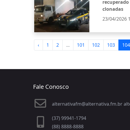
recuperado
clonadas
23/04/2026 
‹
1
2
...
101
102
103
104
Fale Conosco
alternativafm@alternativa.fm.br a
(37) 99941-1794
(88) 8888-8888