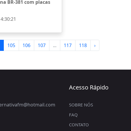
 na BR-381 com placas
14:30:21
105
106
107
...
117
118
›
Acesso Rápido
lternativafm@hotmail.com
SOBRE NÓS
FAQ
CONTATO