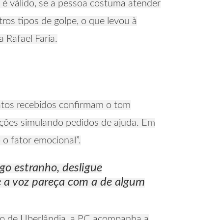
 é válido, se a pessoa costuma atender
tros tipos de golpe, o que levou à
 Rafael Faria.
latos recebidos confirmam o tom
gações simulando pedidos de ajuda. Em
 o fator emocional”.
go estranho, desligue
e a voz pareça com a de algum
nto de Uberlândia, a PC acompanha a