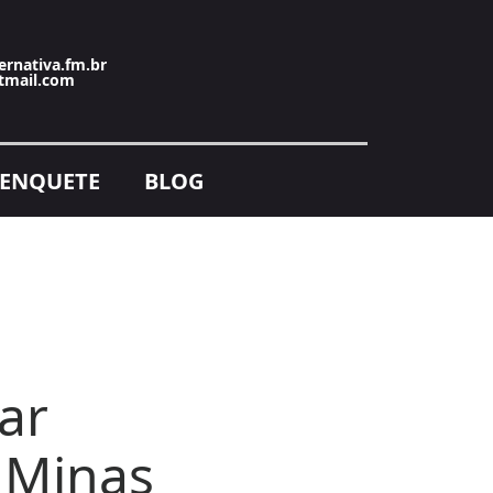
ernativa.fm.br
tmail.com
ENQUETE
BLOG
ar
 Minas