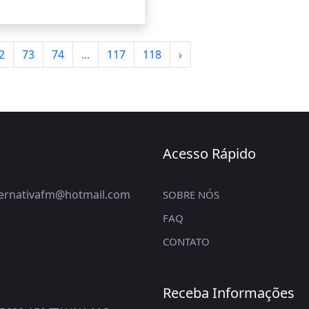
2
73
74
...
117
118
›
Acesso Rápido
lternativafm@hotmail.com
SOBRE NÓS
FAQ
CONTATO
Receba Informações