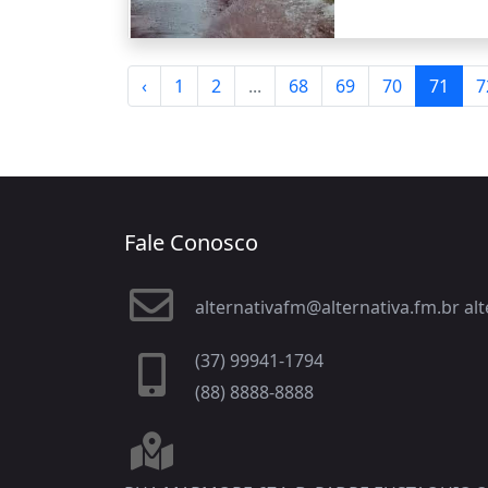
‹
1
2
...
68
69
70
71
7
Fale Conosco
alternativafm@alternativa.fm.br a
(37) 99941-1794
(88) 8888-8888