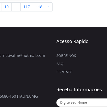
10
...
117
118
›
Acesso Rápido
lternativafm@hotmail.com
SOBRE NÓS
FAQ
CONTATO
Receba Informações
5680-150 ITAUNA MG