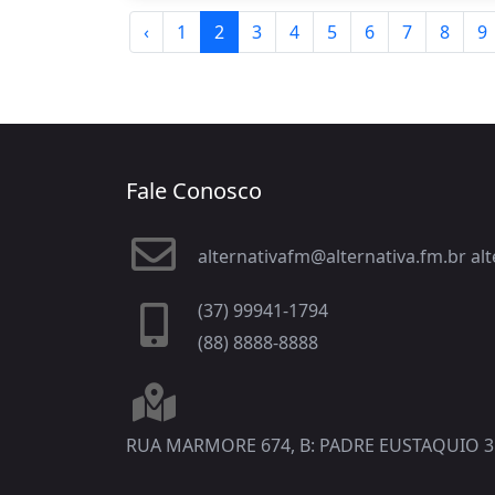
‹
1
2
3
4
5
6
7
8
9
Fale Conosco
alternativafm@alternativa.fm.br a
(37) 99941-1794
(88) 8888-8888
RUA MARMORE 674, B: PADRE EUSTAQUIO 3