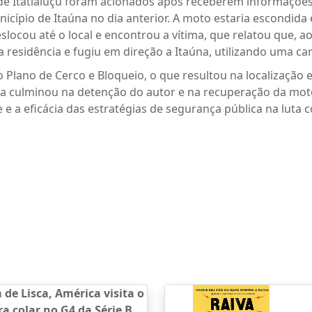
es de Itatiaiuçu foram acionados após receberem informaçõ
nicípio de Itaúna no dia anterior. A moto estaria escondi
eslocou até o local e encontrou a vítima, que relatou que, a
 residência e fugiu em direção a Itaúna, utilizando uma c
 o Plano de Cerco e Bloqueio, o que resultou na localizaçã
ícia culminou na detenção do autor e na recuperação da moto
 a eficácia das estratégias de segurança pública na luta c
 de Lisca, América visita o
ra colar no G4 da Série B