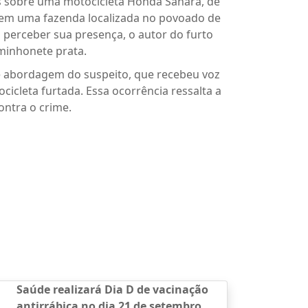
es sobre uma motocicleta Honda Sahara, de
da em uma fazenda localizada no povoado de
o perceber sua presença, o autor do furto
aminhonete prata.
o e abordagem do suspeito, que recebeu voz
cicleta furtada. Essa ocorrência ressalta a
ontra o crime.
Saúde realizará Dia D de vacinação
antirrábica no dia 21 de setembro .