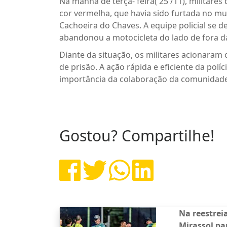
Na manhã de terça- feira( 25 /11), militar
cor vermelha, que havia sido furtada no mu
Cachoeira do Chaves. A equipe policial se d
abandonou a motocicleta do lado de fora da
Diante da situação, os militares acionaram
de prisão. A ação rápida e eficiente da pol
importância da colaboração da comunidade e
Gostou? Compartilhe!
Na reestreia
Mirassol pa