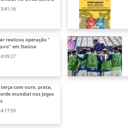
13:41:16
tar realizou operação "
guro" em Itaúna
14:09:27
a terça com ouro, prata,
corde mundial nos Jogos
os
14:17:59