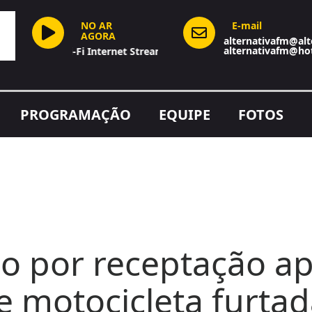
NO AR
E-mail
AGORA
alternativafm@alt
alternativafm@ho
Hi-Fi Internet Stream
PROGRAMAÇÃO
EQUIPE
FOTOS
 por receptação a
e motocicleta furta