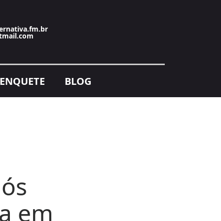
ernativa.fm.br
tmail.com
ENQUETE
BLOG
pós
da em