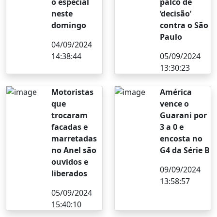
o especial
palco de
neste
‘decisão’
domingo
contra o São
Paulo
04/09/2024
14:38:44
05/09/2024
13:30:23
Motoristas
América
que
vence o
trocaram
Guarani por
facadas e
3 a 0 e
marretadas
encosta no
no Anel são
G4 da Série B
ouvidos e
09/09/2024
liberados
13:58:57
05/09/2024
15:40:10