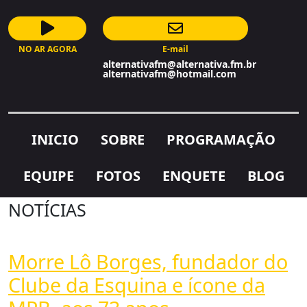
NO AR AGORA
E-mail
AutoDJ
alternativafm@alternativa.fm.br
alternativafm@hotmail.com
INICIO
SOBRE
PROGRAMAÇÃO
EQUIPE
FOTOS
ENQUETE
BLOG
NOTÍCIAS
Morre Lô Borges, fundador do
Clube da Esquina e ícone da