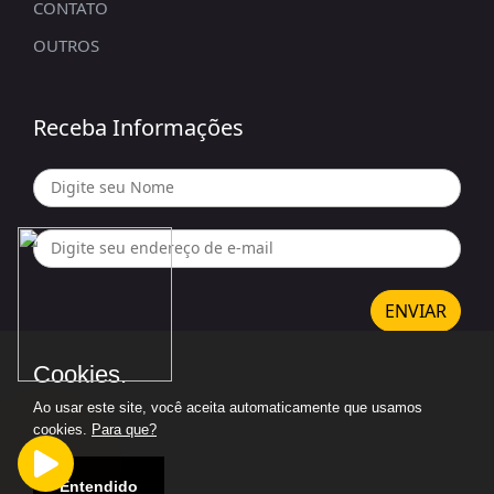
CONTATO
OUTROS
Receba Informações
ENVIAR
Cookies.
Ao usar este site, você aceita automaticamente que usamos
Copyright 2026. Todos os direitos reservados.
cookies.
Para que?
Politica de Privacidade
Entendido