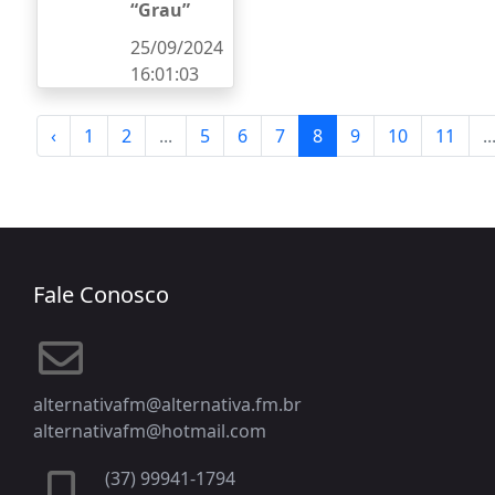
“Grau”
25/09/2024
16:01:03
‹
1
2
...
5
6
7
8
9
10
11
..
Fale Conosco
alternativafm@alternativa.fm.br
alternativafm@hotmail.com
(37) 99941-1794