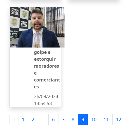
Criminosos
utilizam
homicídio
em Itaúna
para tentar
aplicar
golpe e
extorquir
moradores
e
comerciant
es
26/09/2024
13:54:53
‹
1
2
...
6
7
8
9
10
11
12