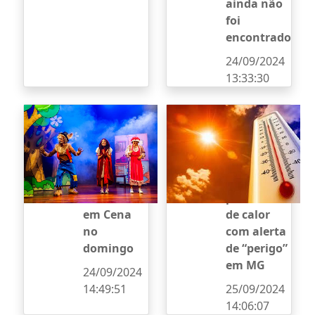
ainda não
foi
encontrado
24/09/2024
13:33:30
“Chapeuzin
Itaúna está
ho
entre os
Vermelho”
580
é a atração
municípios
do
atingidos
Diversão
por onda
em Cena
de calor
no
com alerta
domingo
de “perigo”
em MG
24/09/2024
14:49:51
25/09/2024
14:06:07