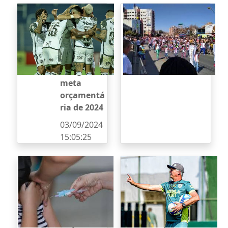
Atlético
Comunicad
precisará
o
vender
04/09/2024
jogadores
13:38:36
para
atingir
meta
orçamentá
ria de 2024
03/09/2024
15:05:25
Em quatro
América:
dias, Minas
Lisca pede
tem 26
recuperaçã
novos
o imediata
casos de
na Série B e
coqueluche
promete