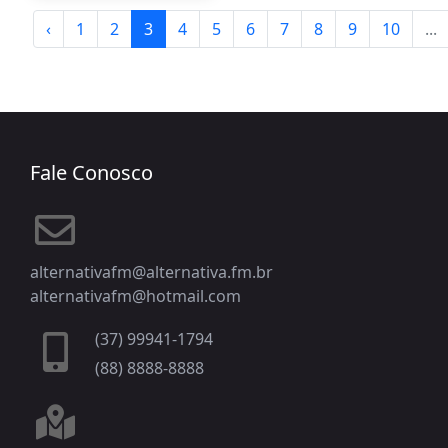
‹
1
2
3
4
5
6
7
8
9
10
...
Fale Conosco
alternativafm@alternativa.fm.br
alternativafm@hotmail.com
(37) 99941-1794
(88) 8888-8888