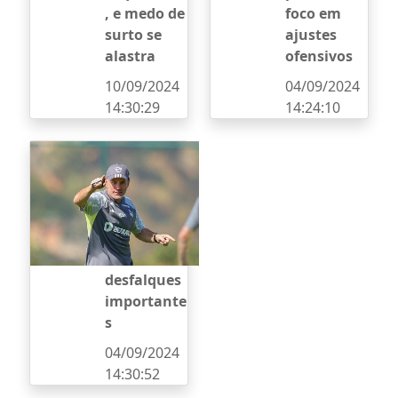
, e medo de
foco em
surto se
ajustes
alastra
ofensivos
10/09/2024
04/09/2024
14:30:29
14:24:10
Galo volta
aos
trabalhos
visando o
São Paulo
com
desfalques
importante
s
04/09/2024
14:30:52